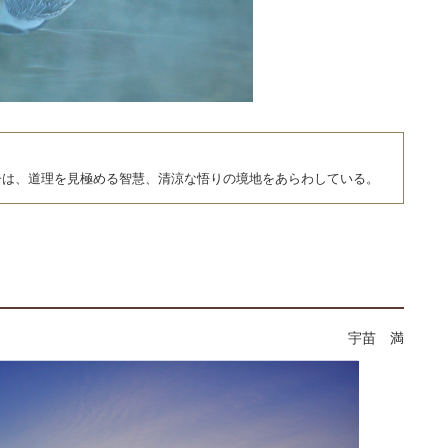
子は、道理を見極める智慧、清涼な悟りの境地をあらわしている。
宇苗 満