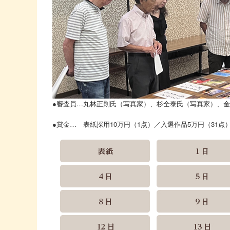
●審査員…丸林正則氏（写真家）、杉全泰氏（写真家）、
●賞金… 表紙採用10万円（1点）／入選作品5万円（31点