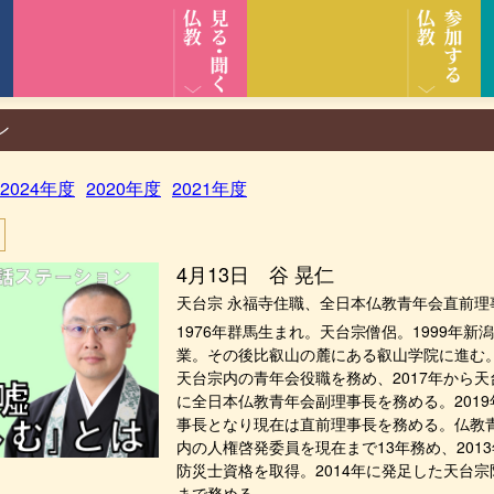
ン
2024年度
2020年度
2021年度
4月13日 谷 晃仁
天台宗 永福寺住職、全日本仏教青年会直前理
1976年群馬生まれ。天台宗僧侶。1999年
業。その後比叡山の麓にある叡山学院に進む
天台宗内の青年会役職を務め、2017年から
に全日本仏教青年会副理事長を務める。201
事長となり現在は直前理事長を務める。仏教
内の人権啓発委員を現在まで13年務め、201
防災士資格を取得。2014年に発足した天台
まで務める。