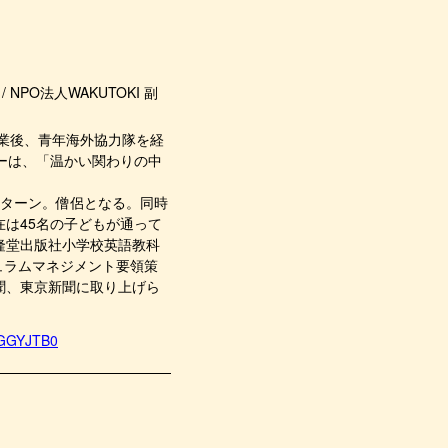
NPO法人WAKUTOKI 副
卒業後、青年海外協力隊を経
ーは、「温かい関わりの中
Uターン。僧侶となる。同時
は45名の子どもが通って
隆堂出版社小学校英語教科
カリキュラムマネジメント要領策
聞、東京新聞に取り上げら
-GGYJTB0