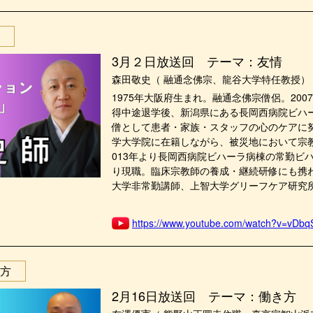
3月２日放送回 テーマ：友情
森田敬史（ 融通念佛宗、龍谷大学特任教授）
1975年大阪府生まれ。融通念佛宗僧侶。20
得中途退学後、新潟県にある長岡西病院ビハ
僧として患者・家族・スタッフの心のケアに努
学大学院に在籍しながら、被災地において宗
013年より長岡西病院ビハーラ病棟の常勤ビハ
り現職。臨床宗教師の養成・継続研修にも携
大学非常勤講師、上智大学グリーフケア研究所
https://www.youtube.com/watch?v=vDb
方
2月16日放送回 テーマ：働き方