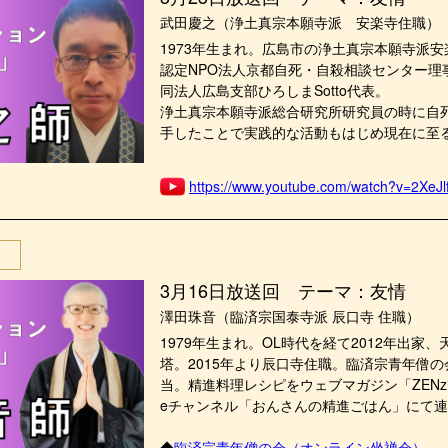
武田慶之（浄土真宗本願寺派 安楽寺住職）
1973年生まれ。広島市の浄土真宗本願寺派
認定NPO法人京都自死・自殺相談センター理
同法人広島支部ひろしまSotto代表。
浄土真宗本願寺派総合研究所研究員の時に自
手したことで実践的な活動もはじめ現在に至
https://www.youtube.com/watch?v=2XeJ
3月16日放送回 テーマ：友情
澤田珠音（臨済宗国泰寺派 辰口寺 住職）
1979年生まれ。OL時代を経て2012年出家
塔。2015年より辰口寺住職。臨済宗青年僧
当。精進料理レシピをウェブマガジン「ZENzin
eチャンネル「おんさんの精進ごはん」にて
◆
臨済宗青年僧の会（オンライン坐禅会）