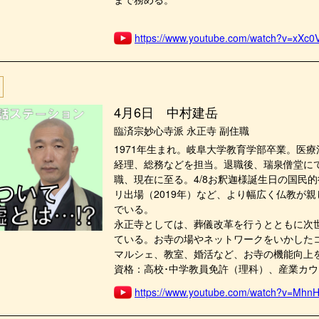
https://www.youtube.com/watch?v=xXc0
4月6日 中村建岳
臨済宗妙心寺派 永正寺 副住職
1971年生まれ。岐阜大学教育学部卒業。医
経理、総務などを担当。退職後、瑞泉僧堂にて
職、現在に至る。4/8お釈迦様誕生日の国民
リ出場（2019年）など、より幅広く仏教が
でいる。
永正寺としては、葬儀改革を行うとともに次
ている。お寺の場やネットワークをいかした
マルシェ、教室、婚活など、お寺の機能向上
資格：高校･中学教員免許（理科）、産業カ
https://www.youtube.com/watch?v=Mhn