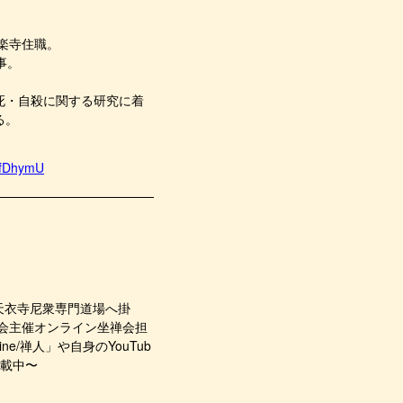
安楽寺住職。
事。
死・自殺に関する研究に着
る。
lfDhymU
、天衣寺尼衆専門道場へ掛
の会主催オンライン坐禅会担
e/禅人」や自身のYouTub
連載中〜