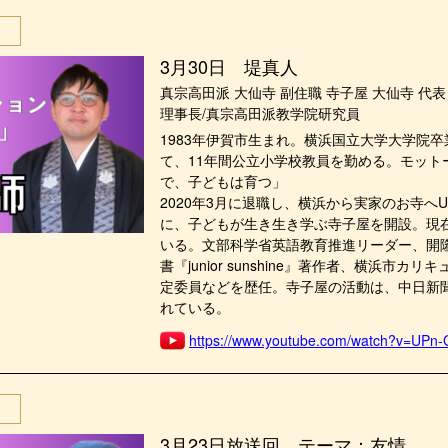
3月30日 堤真人
真宗高田派 大仙寺 副住職 寺子屋 大仙寺 代表 / 
理事長/真宗高田派教学院研究員
1983年伊賀市生まれ。横浜国立大学大学院
て、11年間公立小学校教員を勤める。モット
で、子どもは育つ」
2020年3月に退職し、横浜から実家のお寺へ
に、子どもが生き生き学ぶ寺子屋を開設。現在
いる。文部科学省英語教育推進リーダー、開
書『junior sunshine』著作者、横浜市
定委員などを歴任。寺子屋の活動は、中日新
れている。
https://www.youtube.com/watch?v=UPn
3月23日放送回 テーマ：友情