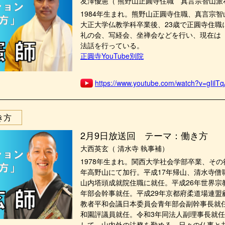
友澤優憲（ 熊野山正圓寺住職 真言宗智山派
1984年生まれ。熊野山正圓寺住職、真言宗
大正大学仏教学科卒業後、23歳で正圓寺住職
礼の会、写経会、坐禅会などを行い、現在は「正
法話を行っている。
正圓寺YouTube別院
https://www.youtube.com/watch?v=gIilT
き方
2月9日放送回 テーマ：働き方
大西英玄（ 清水寺 執事補）
1978年生まれ。関西大学社会学部卒業、その
年高野山にて加行。平成17年帰山、清水寺僧
山内塔頭成就院住職に就任。平成26年世界宗
年部会幹事就任。平成29年京都府柔道場連盟
教者平和会議日本委員会青年部会副幹事長就
和園評議員就任。令和3年同法人副理事長就
して、山内外の法務を勤める。日々の仏事と