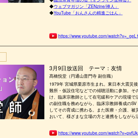
◆
ウェブマガジン「ZENzine/禅人」
◆
YouTube「おんさんの精進ごはん」
https://www.youtube.com/watch?v=_geL
3月9日放送回 テーマ：友情
髙橋悦堂（円通山普門寺 副住職）
1979年 宮城県栗原市生まれ。東日本大震災
難所・仮設住宅などでの傾聴活動に参加。そ
け、臨床宗教師として在宅緩和ケアの現場で
の副住職を務めながら、臨床宗教師養成のSV
してその育成に携わる。また医療・介護、被
おいて、様ざまな立場の方と連携をしながら
https://www.youtube.com/watch?v=pvf