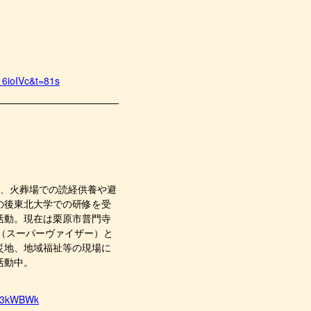
16ioIVc&t=81s
後、火葬場での読経供養や避
の後東北大学での研修を受
活動。現在は栗原市普門寺
（スーパーヴァイザー）と
災地、地域福祉等の現場に
活動中。
Uk3kWBWk