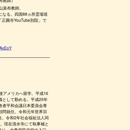
布教師）
智山派布教師。
になる。四国88ヵ所霊場巡
圓寺YouTube別院」で
qAxEoY
後アメリカへ留学。平成16
職として勤める。平成25年
教者平和会議日本委員会青
顧問就任。令和元年世界宗
任。令和2年社会福祉法人同
任。現在清水寺にて執事補と
共に、大衆庶民信仰の入口