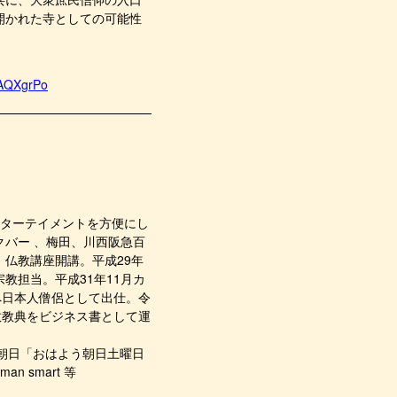
開かれた寺としての可能性
4AQXgrPo
ンターテイメントを方便にし
バー 、梅田、川西阪急百
仏教講座開講。平成29年
教担当。平成31年11月カ
へ日本人僧侶として出仕。令
教教典をビジネス書として運
朝日「おはよう朝日土曜日
 smart 等