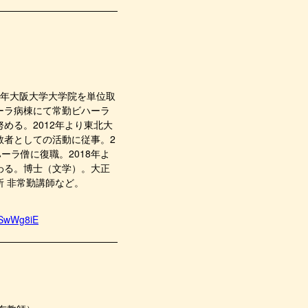
07年大阪大学大学院を単位取
ーラ病棟にて常勤ビハーラ
める。2012年より東北大
教者としての活動に従事。2
ーラ僧に復職。2018年よ
わる。博士（文学）。大正
 非常勤講師など。
qSwWg8iE