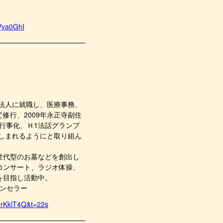
Vya0GhI
療法人に就職し、医療事務、
修行、2009年永正寺副住
的行事化、Ｈ1法話グランプ
親しまれるようにと取り組ん
世代型のお墓などを創出し
コンサート、ラジオ体操、
を目指し活動中。
ウンセラー
HrKklT4Q&t=22s