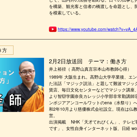
を構築、観光客と信者の橋渡しを命題とし、
を模索している。
https://www.youtube.com/watch?v=vA_
き方
2月2日放送回 テーマ：働き方
井上裕径（ 高野山真言宗本山布教師心得）
1989年 大阪生まれ。高野山大学卒業後、エ
た法話「マジック説法」と題して難波マジック
貨店、毎日文化センターなどでマジック講座、
より智辯学園奈良カレッジ小学部非常勤講師宗
ンボジアアンコールワットのena（水祭り）
和2年10月より慈優株式会社設立。現在は仏
営。
出演掲載 NHK「天才てれびくん」、テレビ
です」、女性自身インターネット版、日経 woman