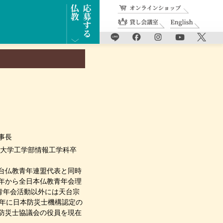
事長
新潟大学工学部情報工学科卒
。
天台仏教青年連盟代表と同時
9年から全日本仏教青年会理
青年会活動以外には天台宗
3年に日本防災士機構認定の
宗防災士協議会の役員を現在