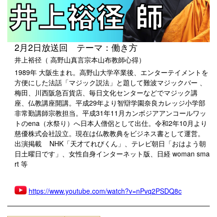
2月2日放送回 テーマ：働き方
井上裕径（ 高野山真言宗本山布教師心得）
1989年 大阪生まれ。高野山大学卒業後、エンターテイメントを
方便にした法話「マジック説法」と題して難波マジックバー 、
梅田、川西阪急百貨店、毎日文化センターなどでマジック講
座、仏教講座開講。平成29年より智辯学園奈良カレッジ小学部
非常勤講師宗教担当。平成31年11月カンボジアアンコールワッ
トのena（水祭り）へ日本人僧侶として出仕。令和2年10月より
慈優株式会社設立。現在は仏教教典をビジネス書として運営。
出演掲載 NHK「天才てれびくん」、テレビ朝日「おはよう朝
日土曜日です」、女性自身インターネット版、日経 woman sma
rt 等
https://www.youtube.com/watch?v=nPvq2PSDQ8c