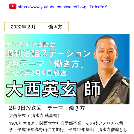
https://www.youtube.com/watch?v=gIilTqAxEoY
2022年２月
働き方
2月9日放送回 テーマ：働き方
大西英玄（ 清水寺 執事補）
1978年生まれ。関西大学社会学部卒業、その後アメリカへ留
学。平成16年高野山にて加行。平成17年帰山、清水寺僧職とし