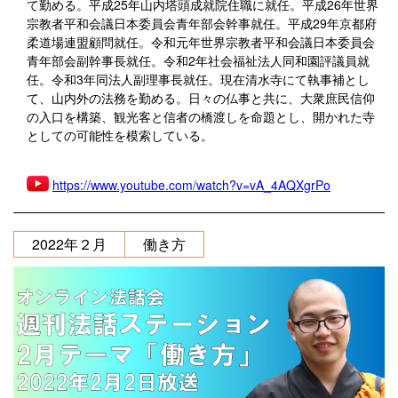
て勤める。平成25年山内塔頭成就院住職に就任。平成26年世界
宗教者平和会議日本委員会青年部会幹事就任。平成29年京都府
柔道場連盟顧問就任。令和元年世界宗教者平和会議日本委員会
青年部会副幹事長就任。令和2年社会福祉法人同和園評議員就
任。令和3年同法人副理事長就任。現在清水寺にて執事補とし
て、山内外の法務を勤める。日々の仏事と共に、大衆庶民信仰
の入口を構築、観光客と信者の橋渡しを命題とし、開かれた寺
としての可能性を模索している。
https://www.youtube.com/watch?v=vA_4AQXgrPo
2022年２月
働き方