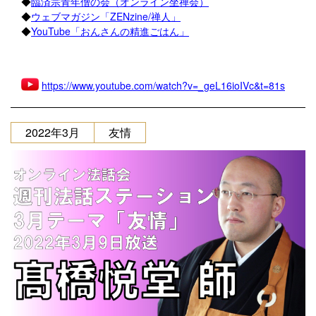
◆
臨済宗青年僧の会（オンライン坐禅会）
◆
ウェブマガジン「ZENzine/禅人」
◆
YouTube「おんさんの精進ごはん」
https://www.youtube.com/watch?v=_geL16ioIVc&t=81s
2022年3月
友情