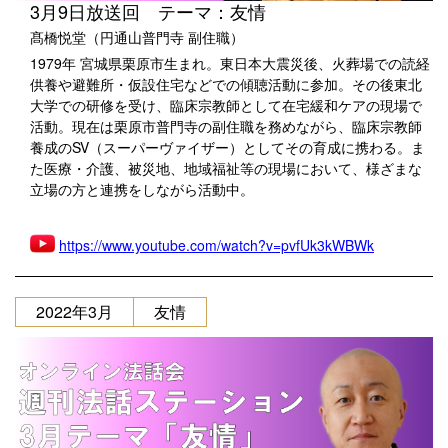
3月9日放送回 テーマ：友情
髙橋悦堂（円通山普門寺 副住職）
1979年 宮城県栗原市生まれ。東日本大震災後、火葬場での読経
供養や避難所・仮設住宅などでの傾聴活動に参加。その後東北
大学での研修を受け、臨床宗教師として在宅緩和ケアの現場で
活動。現在は栗原市普門寺の副住職を務めながら、臨床宗教師
養成のSV（スーパーヴァイザー）としてその育成に携わる。ま
た医療・介護、被災地、地域福祉等の現場において、様ざまな
立場の方と連携をしながら活動中。
https://www.youtube.com/watch?v=pvfUk3kWBWk
2022年3月
友情