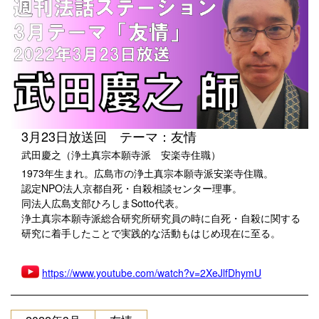
3月23日放送回 テーマ：友情
武田慶之（浄土真宗本願寺派 安楽寺住職）
1973年生まれ。広島市の浄土真宗本願寺派安楽寺住職。
認定NPO法人京都自死・自殺相談センター理事。
同法人広島支部ひろしまSotto代表。
浄土真宗本願寺派総合研究所研究員の時に自死・自殺に関する
研究に着手したことで実践的な活動もはじめ現在に至る。
https://www.youtube.com/watch?v=2XeJlfDhymU