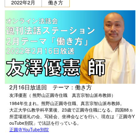
2022年2月
働き方
2月16日放送回 テーマ：働き方
友澤優憲（ 熊野山正圓寺住職 真言宗智山派布教師）
1984年生まれ。熊野山正圓寺住職、真言宗智山派布教師。
大正大学仏教学科卒業後、23歳で正圓寺住職になる。四国88ヵ
所霊場巡礼の会、写経会、坐禅会などを行い、現在は「正圓寺Y
ouTube別院」で法話を行っている。
正圓寺YouTube別院