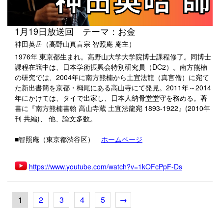
1月19日放送回 テーマ：お金
神田英岳（高野山真言宗 智照庵 庵主）
1976年 東京都生まれ。高野山大学大学院博士課程修了。同博士
課程在籍中は、日本学術振興会特別研究員（DC2）。南方熊楠
の研究では、2004年に南方熊楠から土宜法龍（真言僧）に宛て
た新出書簡を京都・栂尾にある高山寺にて発見。2011年～2014
年にかけては、タイで出家し、日本人納骨堂堂守を務める。著
書に『南方熊楠書翰 高山寺蔵 土宜法龍宛 1893-1922』(2010年
刊 共編)、 他、論文多数。
■智照庵（東京都渋谷区）
ホームページ
https://www.youtube.com/watch?v=1kOFcPpF-Ds
1
2
3
4
5
→