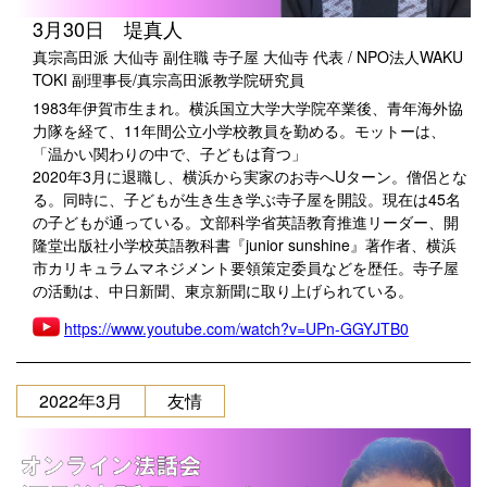
3月30日 堤真人
真宗高田派 大仙寺 副住職 寺子屋 大仙寺 代表 / NPO法人WAKU
TOKI 副理事長/真宗高田派教学院研究員
1983年伊賀市生まれ。横浜国立大学大学院卒業後、青年海外協
力隊を経て、11年間公立小学校教員を勤める。モットーは、
「温かい関わりの中で、子どもは育つ」
2020年3月に退職し、横浜から実家のお寺へUターン。僧侶とな
る。同時に、子どもが生き生き学ぶ寺子屋を開設。現在は45名
の子どもが通っている。文部科学省英語教育推進リーダー、開
隆堂出版社小学校英語教科書『junior sunshine』著作者、横浜
市カリキュラムマネジメント要領策定委員などを歴任。寺子屋
の活動は、中日新聞、東京新聞に取り上げられている。
https://www.youtube.com/watch?v=UPn-GGYJTB0
2022年3月
友情