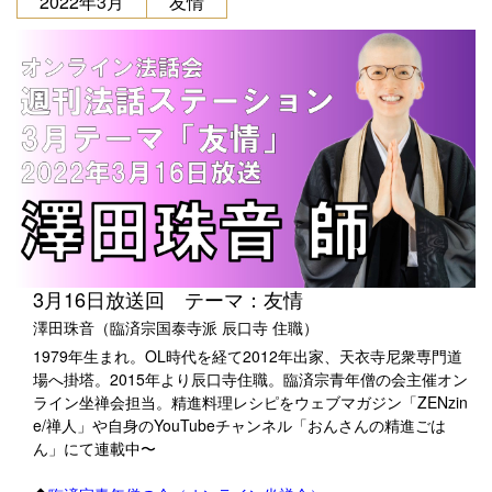
2022年3月
友情
3月16日放送回 テーマ：友情
澤田珠音（臨済宗国泰寺派 辰口寺 住職）
1979年生まれ。OL時代を経て2012年出家、天衣寺尼衆専門道
場へ掛塔。2015年より辰口寺住職。臨済宗青年僧の会主催オン
ライン坐禅会担当。精進料理レシピをウェブマガジン「ZENzin
e/禅人」や自身のYouTubeチャンネル「おんさんの精進ごは
ん」にて連載中〜