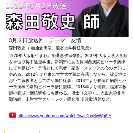
3月２日放送回 テーマ：友情
森田敬史（ 融通念佛宗、龍谷大学特任教授）
1975年大阪府生まれ。融通念佛宗僧侶。2007年大阪大学大学院
を単位取得中途退学後、新潟県にある長岡西病院ビハーラ病棟
にて常勤ビハーラ僧として患者・家族・スタッフの心のケアに
努める。2012年より東北大学大学院に在籍しながら、被災地に
おいて宗教者としての活動に従事。2013年より長岡西病院ビハ
ーラ病棟の常勤ビハーラ僧に復職。2018年より現職。臨床宗教
師の養成・継続研修にも携わる。博士（文学）。大正大学非常
勤講師、上智大学グリーフケア研究所 非常勤講師など。
https://www.youtube.com/watch?v=vDbqSwWg8iE